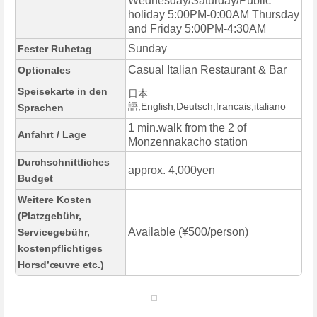
Wednesday/Saturday/Public
holiday 5:00PM-0:00AM Thursday
and Friday 5:00PM-4:30AM
Sunday
Fester Ruhetag
Casual Italian Restaurant & Bar
Optionales
Speisekarte in den
日本
語,English,Deutsch,francais,italiano
Sprachen
1 min.walk from the 2 of
Anfahrt / Lage
Monzennakacho station
Durchschnittliches
approx. 4,000yen
Budget
Weitere Kosten
(Platzgebühr,
Available (¥500/person)
Servicegebühr,
kostenpflichtiges
Horsd’œuvre etc.)