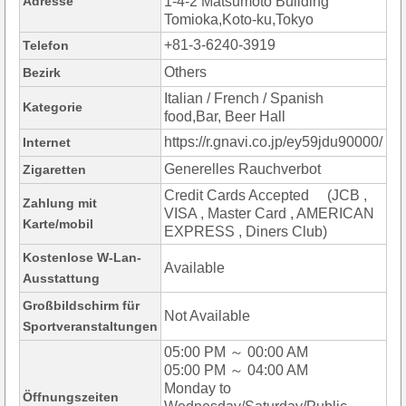
Adresse
1-4-2 Matsumoto Building
Tomioka,Koto-ku,Tokyo
+81-3-6240-3919
Telefon
Others
Bezirk
Italian / French / Spanish
Kategorie
food,Bar, Beer Hall
https://r.gnavi.co.jp/ey59jdu90000/
Internet
Generelles Rauchverbot
Zigaretten
Credit Cards Accepted (JCB ,
Zahlung mit
VISA , Master Card , AMERICAN
Karte/mobil
EXPRESS , Diners Club)
Kostenlose W-Lan-
Available
Ausstattung
Großbildschirm für
Not Available
Sportveranstaltungen
05:00 PM ～ 00:00 AM
05:00 PM ～ 04:00 AM
Monday to
Öffnungszeiten