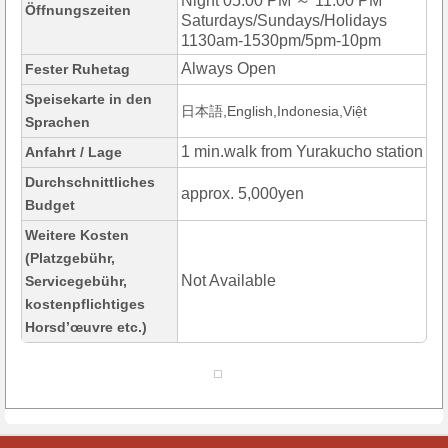
Night 05:00 PM ～ 11:00 PM
Öffnungszeiten
Saturdays/Sundays/Holidays
1130am-1530pm/5pm-10pm
Always Open
Fester Ruhetag
Speisekarte in den
日本語,English,Indonesia,Việt
Sprachen
1 min.walk from Yurakucho station
Anfahrt / Lage
Durchschnittliches
approx. 5,000yen
Budget
Weitere Kosten
(Platzgebühr,
Not Available
Servicegebühr,
kostenpflichtiges
Horsd’œuvre etc.)