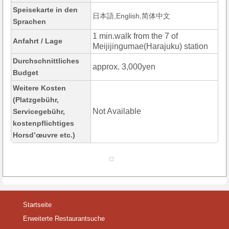
Speisekarte in den
日本語,English,简体中文
Sprachen
1 min.walk from the 7 of
Anfahrt / Lage
Meijijingumae(Harajuku) station
Durchschnittliches
approx. 3,000yen
Budget
Weitere Kosten
(Platzgebühr,
Not Available
Servicegebühr,
kostenpflichtiges
Horsd’œuvre etc.)
Startseite
Erweiterte Restaurantsuche