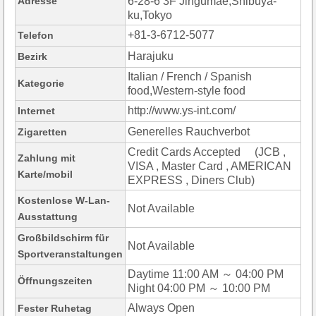
Adresse
6-28-6 3F Jingumae,Shibuya-
ku,Tokyo
+81-3-6712-5077
Telefon
Harajuku
Bezirk
Italian / French / Spanish
Kategorie
food,Western-style food
http://www.ys-int.com/
Internet
Generelles Rauchverbot
Zigaretten
Credit Cards Accepted (JCB ,
Zahlung mit
VISA , Master Card , AMERICAN
Karte/mobil
EXPRESS , Diners Club)
Kostenlose W-Lan-
Not Available
Ausstattung
Großbildschirm für
Not Available
Sportveranstaltungen
Daytime 11:00 AM ～ 04:00 PM
Öffnungszeiten
Night 04:00 PM ～ 10:00 PM
Always Open
Fester Ruhetag