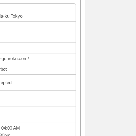
da-ku,Tokyo
n-gonroku.com/
rbot
cepted
 04:00 AM
:30pm