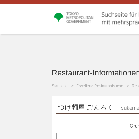
Restaurant-Informatione
Startseite
Erweiterte Restaurantsuche
Rest
つけ麺屋 ごんろく
Tsukeme
Grun