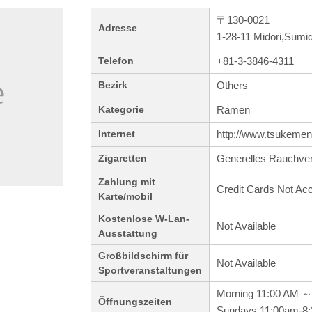
〒130-0021
Adresse
1-28-11 Midori,Sumi
+81-3-3846-4311
Telefon
Others
Bezirk
Ramen
Kategorie
http://www.tsukeme
Internet
Generelles Rauchve
Zigaretten
Zahlung mit
Credit Cards Not Ac
Karte/mobil
Kostenlose W-Lan-
Not Available
Ausstattung
Großbildschirm für
Not Available
Sportveranstaltungen
Morning 11:00 AM ～
Öffnungszeiten
Sundays 11:00am-8