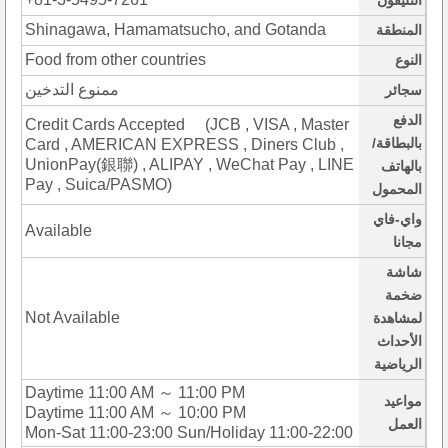
التليفون
Shinagawa, Hamamatsucho, and Gotanda
المنطقة
Food from other countries
النوع
ممنوع التدخين
سجائر
الدفع
Credit Cards Accepted (JCB , VISA , Master
بالبطاقة/
Card , AMERICAN EXPRESS , Diners Club ,
UnionPay(銀聯) , ALIPAY , WeChat Pay , LINE
بالهاتف
Pay , Suica/PASMO)
المحمول
واي-فاي
Available
مجانا
شاشة
ضخمة
Not Available
لمشاهدة
الأحداث
الرياضية
Daytime 11:00 AM ～ 11:00 PM
مواعيد
Daytime 11:00 AM ～ 10:00 PM
العمل
Mon-Sat 11:00-23:00 Sun/Holiday 11:00-22:00