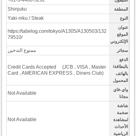
التليفون
Shinjuku
المنطقة
Yaki-niku / Steak
النوع
عنوان
https://tabelog.com/tokyo/A1305/A130503/132
الموقع
79510/
الإلكتروني
ممنوع التدخين
سجائر
الدفع
بالبطاقة/
Credit Cards Accepted (JCB , VISA , Master
Card , AMERICAN EXPRESS , Diners Club)
بالهاتف
المحمول
واي-فاي
Not Available
مجانا
شاشة
ضخمة
Not Available
لمشاهدة
الأحداث
الرياضية