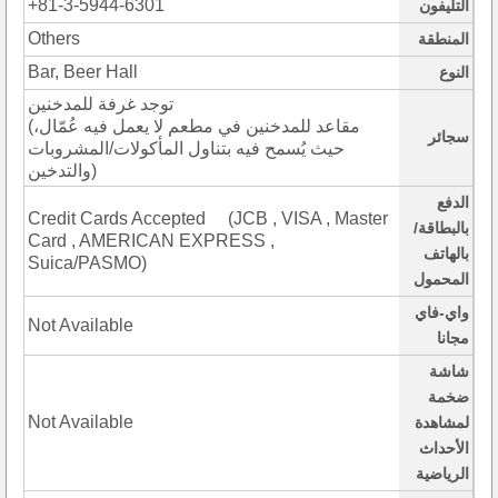
+81-3-5944-6301
التليفون
Others
المنطقة
Bar, Beer Hall
النوع
توجد غرفة للمدخنين
(مقاعد للمدخنين في مطعم لا يعمل فيه عُمّال،
سجائر
حيث يُسمح فيه بتناول المأكولات/المشروبات
والتدخين)
الدفع
Credit Cards Accepted (JCB , VISA , Master
بالبطاقة/
Card , AMERICAN EXPRESS ,
بالهاتف
Suica/PASMO)
المحمول
واي-فاي
Not Available
مجانا
شاشة
ضخمة
Not Available
لمشاهدة
الأحداث
الرياضية