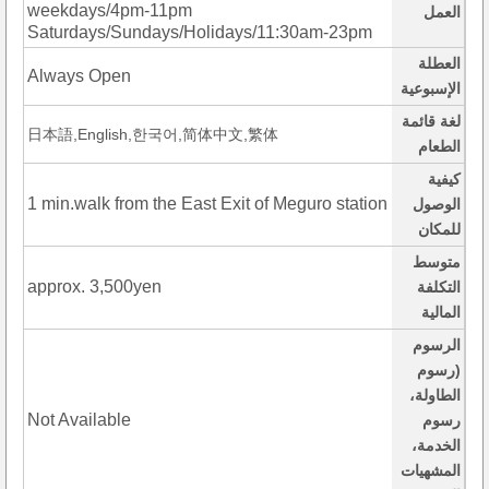
weekdays/4pm-11pm
العمل
Saturdays/Sundays/Holidays/11:30am-23pm
العطلة
Always Open
الإسبوعية
لغة قائمة
日本語,English,한국어,简体中文,繁体
الطعام
كيفية
1 min.walk from the East Exit of Meguro station
الوصول
للمكان
متوسط
approx. 3,500yen
التكلفة
المالية
الرسوم
(رسوم
الطاولة،
Not Available
رسوم
الخدمة،
المشهيات