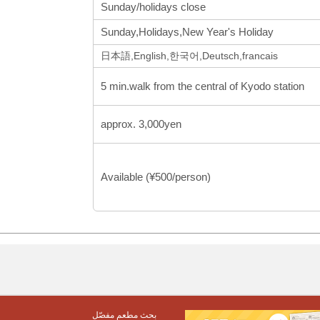
Sunday/holidays close
Sunday,Holidays,New Year's Holiday
日本語,English,한국어,Deutsch,francais
5 min.walk from the central of Kyodo station
approx. 3,000yen
Available (¥500/person)
بحث مطعم مفصّل