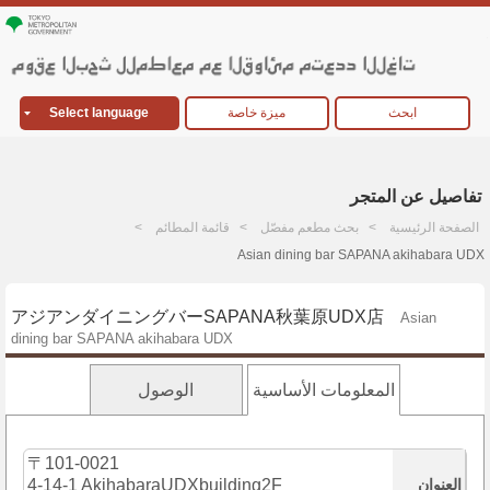
ابحث
ميزة خاصة
Select language
تفاصيل عن المتجر
الصفحة الرئيسية
بحث مطعم مفصّل
قائمة المطائم
Asian dining bar SAPANA akihabara UDX
アジアンダイニングバーSAPANA秋葉原UDX店
Asian
dining bar SAPANA akihabara UDX
المعلومات الأساسية
الوصول
〒101-0021
العنوان
4-14-1 AkihabaraUDXbuilding2F