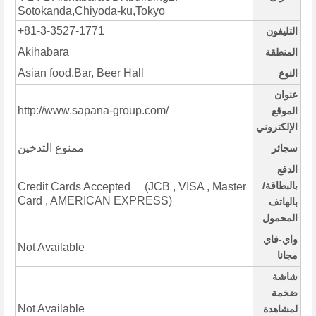
Sotokanda,Chiyoda-ku,Tokyo
+81-3-3527-1771
التليفون
Akihabara
المنطقة
Asian food,Bar, Beer Hall
النوع
عنوان
http://www.sapana-group.com/
الموقع
الإلكتروني
ممنوع التدخين
سجائر
الدفع
بالبطاقة/
Credit Cards Accepted (JCB , VISA , Master
Card , AMERICAN EXPRESS)
بالهاتف
المحمول
واي-فاي
Not Available
مجانا
شاشة
ضخمة
Not Available
لمشاهدة