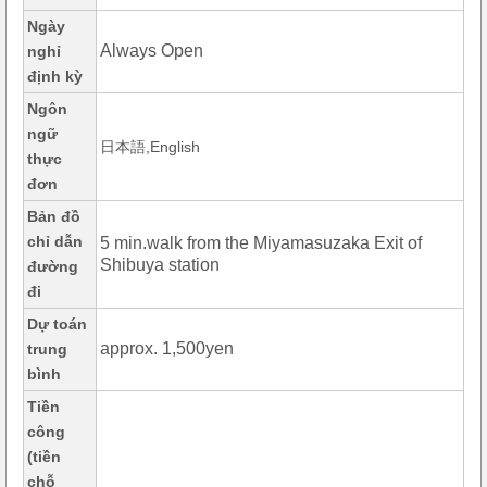
Ngày
Always Open
nghỉ
định kỳ
Ngôn
ngữ
日本語,English
thực
đơn
Bản đồ
chỉ dẫn
5 min.walk from the Miyamasuzaka Exit of
Shibuya station
đường
đi
Dự toán
approx. 1,500yen
trung
bình
Tiền
công
(tiền
chỗ