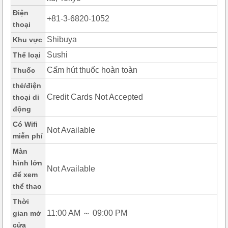
Điện
+81-3-6820-1052
thoại
Shibuya
Khu vực
Sushi
Thể loại
Cấm hút thuốc hoàn toàn
Thuốc
thẻ/điện
Credit Cards Not Accepted
thoại di
động
Có Wifi
Not Available
miễn phí
Màn
hình lớn
Not Available
để xem
thể thao
Thời
11:00 AM ～ 09:00 PM
gian mở
cửa