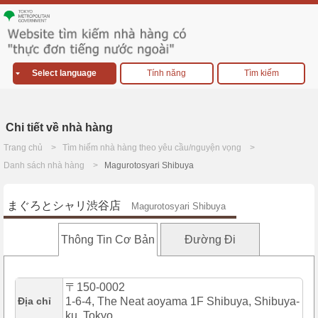
Select language
Tính năng
Tìm kiếm
Chi tiết về nhà hàng
Trang chủ
Tìm hiếm nhà hàng theo yêu cầu/nguyện vọng
Danh sách nhà hàng
Magurotosyari Shibuya
まぐろとシャリ渋谷店
Magurotosyari Shibuya
Thông Tin Cơ Bản
Đường Đi
〒150-0002
Địa chỉ
1-6-4, The Neat aoyama 1F Shibuya, Shibuya-
ku, Tokyo