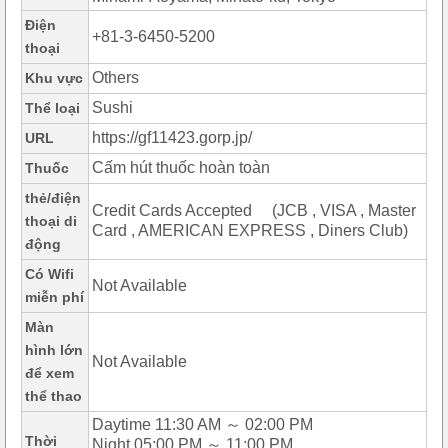
Điện
+81-3-6450-5200
thoại
Others
Khu vực
Sushi
Thể loại
https://gf11423.gorp.jp/
URL
Cấm hút thuốc hoàn toàn
Thuốc
thẻ/điện
Credit Cards Accepted (JCB , VISA , Master
thoại di
Card , AMERICAN EXPRESS , Diners Club)
động
Có Wifi
Not Available
miễn phí
Màn
hình lớn
Not Available
để xem
thể thao
Daytime 11:30 AM ～ 02:00 PM
Thời
Night 05:00 PM ～ 11:00 PM