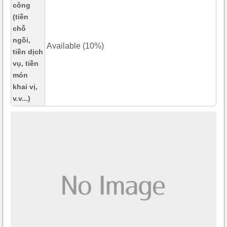
công
(tiền
chỗ
ngồi,
Available (10%)
tiền dịch
vụ, tiền
món
khai vị,
v.v...)