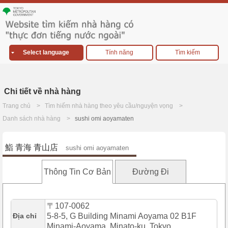
Select language
Tính năng
Tìm kiếm
Chi tiết về nhà hàng
Trang chủ
Tìm hiếm nhà hàng theo yêu cầu/nguyện vọng
Danh sách nhà hàng
sushi omi aoyamaten
鮨 青海 青山店
sushi omi aoyamaten
Thông Tin Cơ Bản
Đường Đi
〒107-0062
Địa chỉ
5-8-5, G Building Minami Aoyama 02 B1F
Minami-Aoyama, Minato-ku, Tokyo