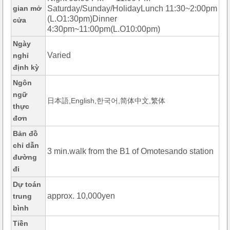
gian mở
Saturday/Sunday/HolidayLunch 11:30~2:00pm
(L.O1:30pm)Dinner
cửa
4:30pm~11:00pm(L.O10:00pm)
Ngày
Varied
nghỉ
định kỳ
Ngôn
ngữ
日本語,English,한국어,简体中文,繁体
thực
đơn
Bản đồ
chỉ dẫn
3 min.walk from the B1 of Omotesando station
đường
đi
Dự toán
approx. 10,000yen
trung
bình
Tiền