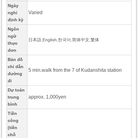
Ngày
Varied
nghỉ
định kỳ
Ngôn
ngữ
日本語,English,한국어,简体中文,繁体
thực
đơn
Bản đồ
chỉ dẫn
5 min.walk from the 7 of Kudanshita station
đường
đi
Dự toán
approx. 1,000yen
trung
bình
Tiền
công
(tiền
chỗ