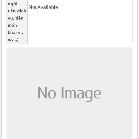
ngồi,
Not Available
tiền dịch
vụ, tiền
món
khai vị,
v.v...)