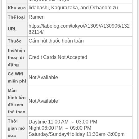
Iidabashi, Kagurazaka, and Ochanomizu
Khu vực
Ramen
Thể loại
https://tabelog.com/tokyo/A1309/A130906/132
URL
82114/
Cấm hút thuốc hoàn toàn
Thuốc
thẻ/điện
Credit Cards Not Accepted
thoại di
động
Có Wifi
Not Available
miễn phí
Màn
hình lớn
Not Available
để xem
thể thao
Thời
Daytime 11:00 AM ～ 03:00 PM
Night 06:00 PM ～ 09:00 PM
gian mở
Saturday/Sunday/Holiday 11:30am~3:00pm
cửa