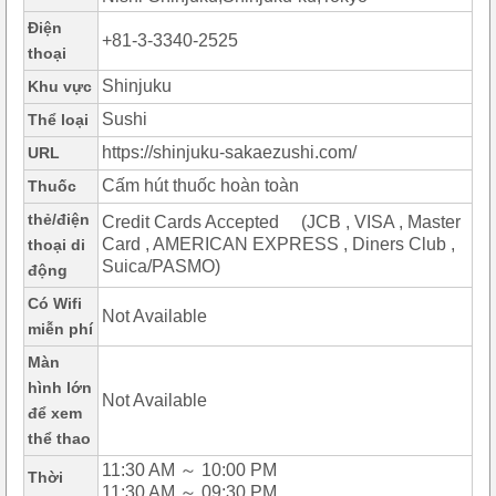
Điện
+81-3-3340-2525
thoại
Shinjuku
Khu vực
Sushi
Thể loại
https://shinjuku-sakaezushi.com/
URL
Cấm hút thuốc hoàn toàn
Thuốc
thẻ/điện
Credit Cards Accepted (JCB , VISA , Master
Card , AMERICAN EXPRESS , Diners Club ,
thoại di
Suica/PASMO)
động
Có Wifi
Not Available
miễn phí
Màn
hình lớn
Not Available
để xem
thể thao
11:30 AM ～ 10:00 PM
Thời
11:30 AM ～ 09:30 PM