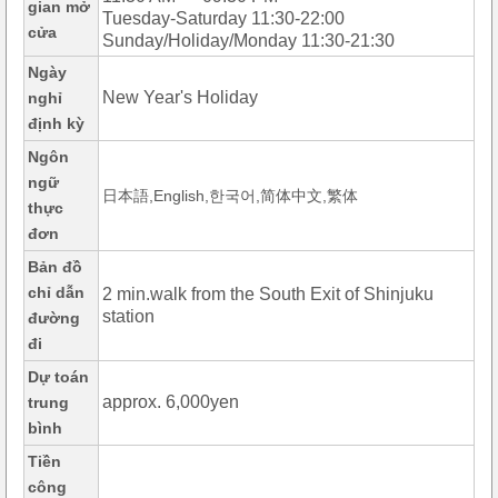
gian mở
Tuesday-Saturday 11:30-22:00
cửa
Sunday/Holiday/Monday 11:30-21:30
Ngày
New Year's Holiday
nghỉ
định kỳ
Ngôn
ngữ
日本語,English,한국어,简体中文,繁体
thực
đơn
Bản đồ
chỉ dẫn
2 min.walk from the South Exit of Shinjuku
station
đường
đi
Dự toán
approx. 6,000yen
trung
bình
Tiền
công