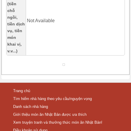
(tiền
chỗ
ngồi,
Not Available
tiền dịch
vụ, tiền
món
khai vị,
v.v...)
Trang chủ
Tìm hiếm nhà hàng theo yêu cầu/nguyện vọng
Danh sách nhà hàng
Giới thiệu món ăn Nhật Bản được ưa thích
Xem truyện tranh và thưởng thức món ăn Nhật Bản!
Điều khoản sử dụng