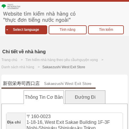
Select language
Tính năng
Tìm kiếm
Chi tiết về nhà hàng
Trang chủ
Tìm hiếm nhà hàng theo yêu cầu/nguyện vọng
Danh sách nhà hàng
Sakaezushi West Exit Store
新宿栄寿司西口店
Sakaezushi West Exit Store
Thông Tin Cơ Bản
Đường Đi
〒160-0023
Địa chỉ
1-18-16, West Exit Sakae Building 1F-3F
Nishi-Shinjuku,Shinjuku-ku,Tokyo