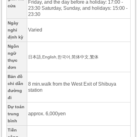
Friday, and the day before a holiday: 17:00 -
cửa
23:30 Saturday, Sunday, and holidays: 15:00 -
23:30
Ngày
Varied
nghỉ
định kỳ
Ngôn
ngữ
日本語,English,한국어,简体中文,繁体
thực
đơn
Bản đồ
chỉ dẫn
8 min.walk from the West Exit of Shibuya
station
đường
đi
Dự toán
approx. 6,000yen
trung
bình
Tiền