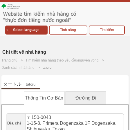
Select language
Tính năng
Tìm kiếm
Chi tiết về nhà hàng
Trang chủ
Tìm hiếm nhà hàng theo yêu cầu/nguyện vọng
Danh sách nhà hàng
tatoru
タートル
tatoru
Thông Tin Cơ Bản
Đường Đi
〒150-0043
Địa chỉ
1-15-3, Primera Dogenzaka 1F Dogenzaka,
Shibuya-ku, Tokyo