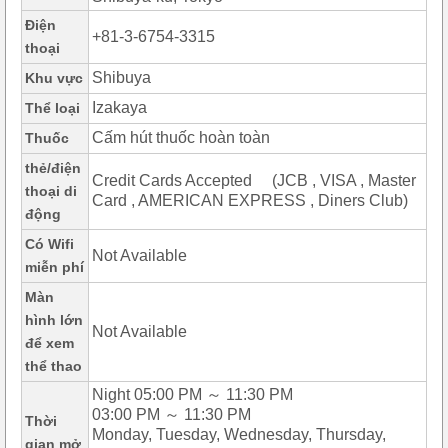
Điện
+81-3-6754-3315
thoại
Shibuya
Khu vực
Izakaya
Thể loại
Cấm hút thuốc hoàn toàn
Thuốc
thẻ/điện
Credit Cards Accepted (JCB , VISA , Master
thoại di
Card , AMERICAN EXPRESS , Diners Club)
động
Có Wifi
Not Available
miễn phí
Màn
hình lớn
Not Available
để xem
thể thao
Night 05:00 PM ～ 11:30 PM
03:00 PM ～ 11:30 PM
Thời
Monday, Tuesday, Wednesday, Thursday,
gian mở