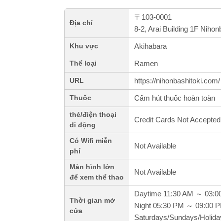
〒103-0001
Địa chỉ
8-2, Arai Building 1F Nih
Akihabara
Khu vực
Ramen
Thể loại
https://nihonbashitoki.com/
URL
Cấm hút thuốc hoàn toàn
Thuốc
thẻ/điện thoại
Credit Cards Not Accepted
di động
Có Wifi miễn
Not Available
phí
Màn hình lớn
Not Available
để xem thể thao
Daytime 11:30 AM ～ 03:0
Thời gian mở
Night 05:30 PM ～ 09:00 
cửa
Saturdays/Sundays/Holid