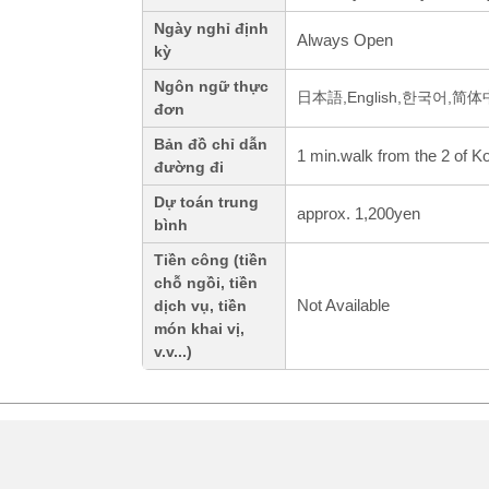
Ngày nghỉ định
Always Open
kỳ
Ngôn ngữ thực
日本語,English,한국어,简
đơn
Bản đồ chỉ dẫn
1 min.walk from the 2 of 
đường đi
Dự toán trung
approx. 1,200yen
bình
Tiền công (tiền
chỗ ngồi, tiền
Not Available
dịch vụ, tiền
món khai vị,
v.v...)