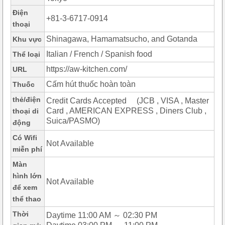
Điện
+81-3-6717-0914
thoại
Shinagawa, Hamamatsucho, and Gotanda
Khu vực
Italian / French / Spanish food
Thể loại
https://aw-kitchen.com/
URL
Cấm hút thuốc hoàn toàn
Thuốc
thẻ/điện
Credit Cards Accepted (JCB , VISA , Master
Card , AMERICAN EXPRESS , Diners Club ,
thoại di
Suica/PASMO)
động
Có Wifi
Not Available
miễn phí
Màn
hình lớn
Not Available
để xem
thể thao
Thời
Daytime 11:00 AM ～ 02:30 PM