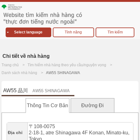
Select language
Tính năng
Tìm kiếm
Chi tiết về nhà hàng
Trang chủ
Tìm hiếm nhà hàng theo yêu cầu/nguyện vọng
Danh sách nhà hàng
AW55 SHINAGAWA
AW55 品川
AW55 SHINAGAWA
Thông Tin Cơ Bản
Đường Đi
〒108-0075
Địa chỉ
2-18-1, atre Shinagawa 4F Konan, Minato-ku,
Tokyo