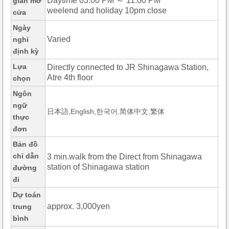
Daytime 03:00 PM ～ 11:00 PM
gian mở
weelend and holiday 10pm close
cửa
Ngày
Varied
nghỉ
định kỳ
Lựa
Directly connected to JR Shinagawa Station,
Atre 4th floor
chọn
Ngôn
ngữ
日本語,English,한국어,简体中文,繁体
thực
đơn
Bản đồ
chỉ dẫn
3 min.walk from the Direct from Shinagawa
station of Shinagawa station
đường
đi
Dự toán
approx. 3,000yen
trung
bình