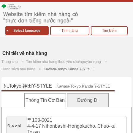
Select language
Tính năng
Tìm kiếm
Chi tiết về nhà hàng
Trang chủ
Tìm hiếm nhà hàng theo yêu cầu/nguyện vọng
Danh sách nhà hàng
Kawara-Tokyo Kanda Y-STYLE
瓦.Tokyo 神田Y-STYLE
Kawara-Tokyo Kanda Y-STYLE
Thông Tin Cơ Bản
Đường Đi
〒103-0021
Địa chỉ
4-4-17 Nihonbashi-Hongokucho, Chuo-ku,
Tokyo