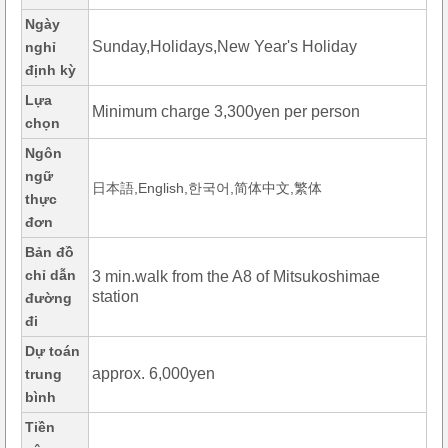
Ngày
Sunday,Holidays,New Year's Holiday
nghỉ
định kỳ
Lựa
Minimum charge 3,300yen per person
chọn
Ngôn
ngữ
日本語,English,한국어,简体中文,繁体
thực
đơn
Bản đồ
chỉ dẫn
3 min.walk from the A8 of Mitsukoshimae
station
đường
đi
Dự toán
approx. 6,000yen
trung
bình
Tiền