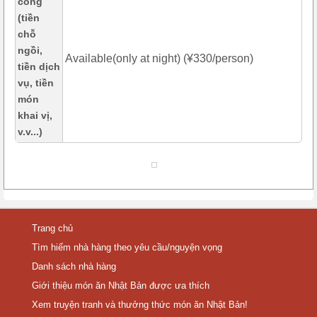
công
(tiền
chỗ
ngồi,
Available(only at night) (¥330/person)
tiền dịch
vụ, tiền
món
khai vị,
v.v...)
Trang chủ
Tìm hiếm nhà hàng theo yêu cầu/nguyện vọng
Danh sách nhà hàng
Giới thiệu món ăn Nhật Bản được ưa thích
Xem truyện tranh và thưởng thức món ăn Nhật Bản!