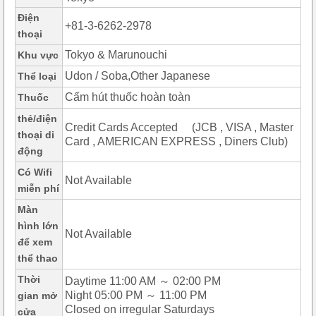
Điện
+81-3-6262-2978
thoại
Tokyo & Marunouchi
Khu vực
Udon / Soba,Other Japanese
Thể loại
Cấm hút thuốc hoàn toàn
Thuốc
thẻ/điện
Credit Cards Accepted (JCB , VISA , Master
thoại di
Card , AMERICAN EXPRESS , Diners Club)
động
Có Wifi
Not Available
miễn phí
Màn
hình lớn
Not Available
để xem
thể thao
Thời
Daytime 11:00 AM ～ 02:00 PM
Night 05:00 PM ～ 11:00 PM
gian mở
Closed on irregular Saturdays
cửa