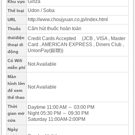
Ginza
Khu vực
Udon / Soba
Thể loại
http://www.choujyuan.co.jp/index.html
URL
Cấm hút thuốc hoàn toàn
Thuốc
thẻ/điện
Credit Cards Accepted (JCB , VISA , Master
Card , AMERICAN EXPRESS , Diners Club ,
thoại di
UnionPay(銀聯))
động
Có Wifi
Not Available
miễn phí
Màn
hình lớn
Not Available
để xem
thể thao
Thời
Daytime 11:00 AM ～ 03:00 PM
Night 05:30 PM ～ 09:30 PM
gian mở
Saturday 11:00AM-2:00PM
cửa
Ngày