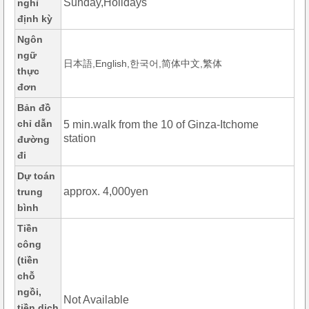
Sunday,Holidays
nghỉ
định kỳ
Ngôn
ngữ
日本語,English,한국어,简体中文,繁体
thực
đơn
Bản đồ
chỉ dẫn
5 min.walk from the 10 of Ginza-Itchome
station
đường
đi
Dự toán
approx. 4,000yen
trung
bình
Tiền
công
(tiền
chỗ
ngồi,
Not Available
tiền dịch