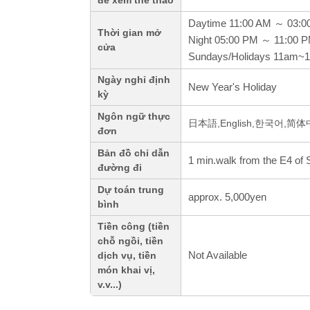
để xem thể thao
Daytime 11:00 AM ～ 03:0
Thời gian mở
Night 05:00 PM ～ 11:00 
cửa
Sundays/Holidays 11am~
Ngày nghỉ định
New Year's Holiday
kỳ
Ngôn ngữ thực
日本語,English,한국어,简
đơn
Bản đồ chỉ dẫn
1 min.walk from the E4 of
đường đi
Dự toán trung
approx. 5,000yen
bình
Tiền công (tiền
chỗ ngồi, tiền
Not Available
dịch vụ, tiền
món khai vị,
v.v...)