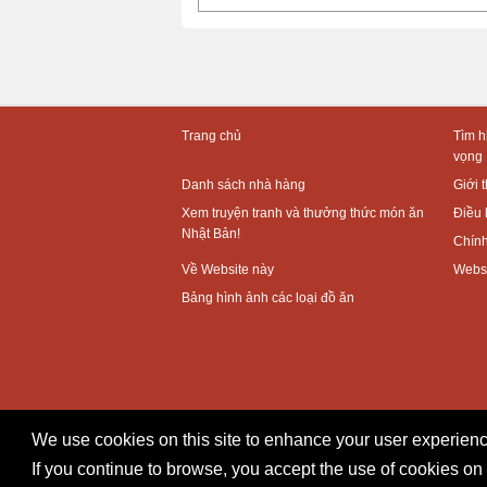
Trang chủ
Tìm h
vọng
Danh sách nhà hàng
Giới 
Xem truyện tranh và thưởng thức món ăn
Điều 
Nhật Bản!
Chính
Về Website này
Websi
Bảng hình ảnh các loại đồ ăn
We use cookies on this site to enhance your user experienc
If you continue to browse, you accept the use of cookies on 
Copyright © TOKYO METROPOLITAN GOVERNMENT 