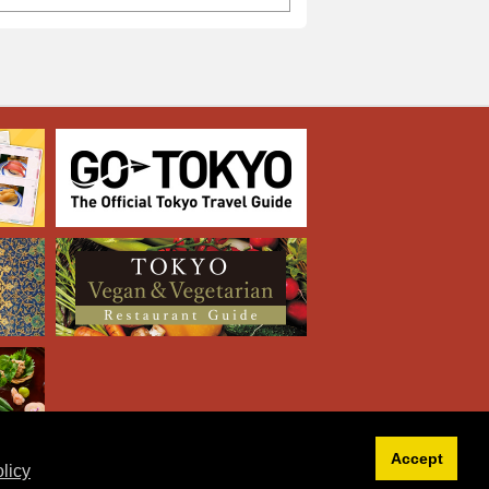
Accept
licy