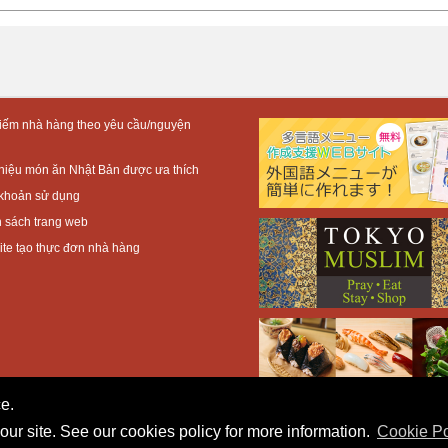
iếm nhà hàng theo yêu cầu/nguyện
thiệu món ăn Nhật Bản được ưa thích
khoản sử dụng
 sách trang web
te tạo thực đơn nhà hàng
e.
our site. See our cookies policy for more information.
Cookie Po
All Rights Reserved.