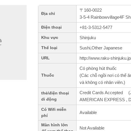
〒160-0022
Địa chỉ
3-5-4 Rainbowvillage4F Sh
+81-3-5312-5477
Điện thoại
Shinjuku
Khu vực
Sushi,Other Japanese
Thể loại
http://www.raku-shinjuku.jp
URL
Có phòng hút thuốc
(Các chỗ ngồi nơi có thể ă
Thuốc
và không có nhân viên.)
Credit Cards Accepted (J
thẻ/điện thoại
di động
AMERICAN EXPRESS , Di
Có Wifi miễn
Available
phí
Màn hình lớn
Not Available