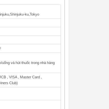
injuku,Shinjuku-ku,Tokyo
/
n/uống và hút thuốc trong nhà hàng
CB , VISA , Master Card ,
ners Club)