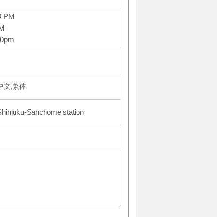
0 PM
PM
10pm
体中文,繁体
 Shinjuku-Sanchome station