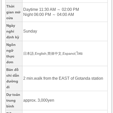
Thời
Daytime 11:30 AM ～ 02:00 PM
gian mở
Night 06:00 PM ～ 04:00 AM
cửa
Ngày
Sunday
nghỉ
định kỳ
Ngôn
ngữ
日本語,English,简体中文,Espanol,ไทย
thực
đơn
Bản đồ
chỉ dẫn
2 min.walk from the EAST of Gotanda station
đường
đi
Dự toán
approx. 3,000yen
trung
bình