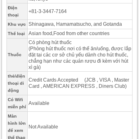
Điện
+81-3-3447-7164
thoại
Shinagawa, Hamamatsucho, and Gotanda
Khu vực
Asian food,Food from other countries
Thể loại
Có phòng hút thuốc
(Phòng hút thuốc nơi có thể ăn/uống, được lắp
Thuốc
đặt tại các cơ sở chủ yếu dành cho hút thuốc,
chẳng hạn như các quán rượu đi kèm với hút
xì gà)
thẻ/điện
Credit Cards Accepted (JCB , VISA , Master
thoại di
Card , AMERICAN EXPRESS , Diners Club)
động
Có Wifi
Available
miễn phí
Màn
hình lớn
Not Available
để xem
thể thao