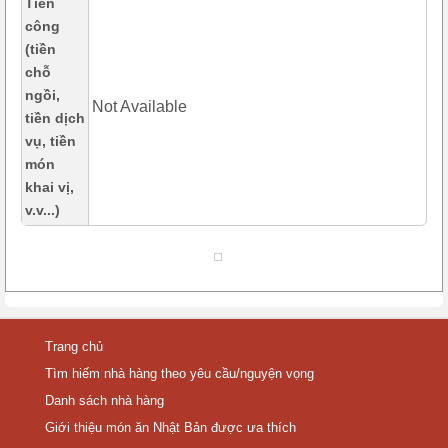
Tiền
công
(tiền
chỗ
ngồi,
Not Available
tiền dịch
vụ, tiền
món
khai vị,
v.v...)
Trang chủ
Tìm hiếm nhà hàng theo yêu cầu/nguyện vọng
Danh sách nhà hàng
Giới thiệu món ăn Nhật Bản được ưa thích