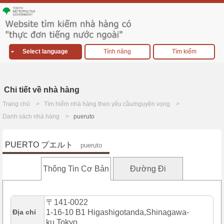
Select language
Tính năng
Tìm kiếm
Chi tiết về nhà hàng
Trang chủ
Tìm hiếm nhà hàng theo yêu cầu/nguyện vọng
Danh sách nhà hàng
pueruto
PUERTO プエルト
pueruto
Thông Tin Cơ Bản
Đường Đi
〒141-0022
Địa chỉ
1-16-10 B1 Higashigotanda,Shinagawa-
ku,Tokyo