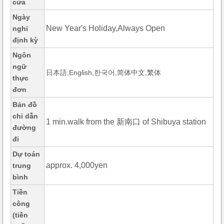
cửa
Ngày
New Year's Holiday,Always Open
nghỉ
định kỳ
Ngôn
ngữ
日本語,English,한국어,简体中文,繁体
thực
đơn
Bản đồ
chỉ dẫn
1 min.walk from the 新南口 of Shibuya station
đường
đi
Dự toán
approx. 4,000yen
trung
bình
Tiền
công
(tiền