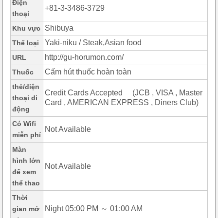
Điện
+81-3-3486-3729
thoại
Shibuya
Khu vực
Yaki-niku / Steak,Asian food
Thể loại
http://gu-horumon.com/
URL
Cấm hút thuốc hoàn toàn
Thuốc
thẻ/điện
Credit Cards Accepted (JCB , VISA , Master
thoại di
Card , AMERICAN EXPRESS , Diners Club)
động
Có Wifi
Not Available
miễn phí
Màn
hình lớn
Not Available
để xem
thể thao
Thời
Night 05:00 PM ～ 01:00 AM
gian mở