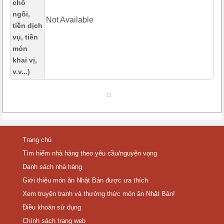
chỗ
ngồi,
Not Available
tiền dịch
vụ, tiền
món
khai vị,
v.v...)
Trang chủ
Tìm hiếm nhà hàng theo yêu cầu/nguyện vọng
Danh sách nhà hàng
Giới thiệu món ăn Nhật Bản được ưa thích
Xem truyện tranh và thưởng thức món ăn Nhật Bản!
Điều khoản sử dụng
Chính sách trang web