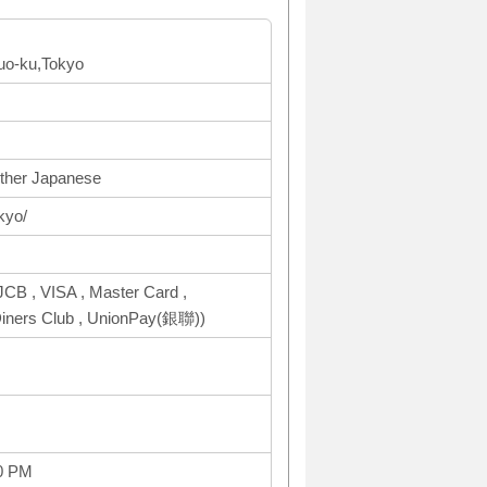
uo-ku,Tokyo
Other Japanese
kyo/
CB , VISA , Master Card ,
ers Club , UnionPay(銀聯))
0 PM