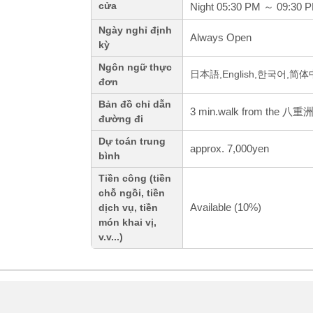
cửa
Night 05:30 PM ～ 09:30 
Ngày nghỉ định
Always Open
kỳ
Ngôn ngữ thực
日本語,English,한국어,简
đơn
Bản đồ chỉ dẫn
3 min.walk from the 八重洲
đường đi
Dự toán trung
approx. 7,000yen
bình
Tiền công (tiền
chỗ ngồi, tiền
Available (10%)
dịch vụ, tiền
món khai vị,
v.v...)