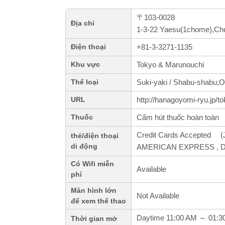
〒103-0028
Địa chỉ
1-3-22 Yaesu(1chome),Ch
+81-3-3271-1135
Điện thoại
Tokyo & Marunouchi
Khu vực
Suki-yaki / Shabu-shabu,
Thể loại
http://hanagoyomi-ryu.jp/to
URL
Cấm hút thuốc hoàn toàn
Thuốc
Credit Cards Accepted (J
thẻ/điện thoại
di động
AMERICAN EXPRESS , Din
Có Wifi miễn
Available
phí
Màn hình lớn
Not Available
để xem thể thao
Daytime 11:00 AM ～ 01:3
Thời gian mở