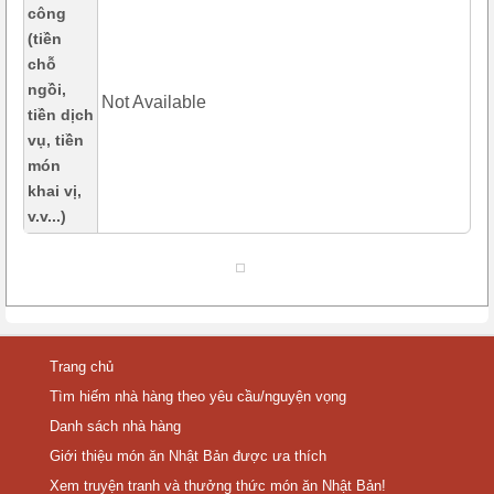
công
(tiền
chỗ
ngồi,
Not Available
tiền dịch
vụ, tiền
món
khai vị,
v.v...)
Trang chủ
Tìm hiếm nhà hàng theo yêu cầu/nguyện vọng
Danh sách nhà hàng
Giới thiệu món ăn Nhật Bản được ưa thích
Xem truyện tranh và thưởng thức món ăn Nhật Bản!