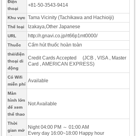
Điện
+81-50-3543-9414
thoại
Tama Vicinity (Tachikawa and Hachioiji)
Khu vực
Izakaya,Other Japanese
Thể loại
http://r.gnavi.co.jp/rt66p1mt0000/
URL
Cấm hút thuốc hoàn toàn
Thuốc
thẻ/điện
Credit Cards Accepted (JCB , VISA , Master
thoại di
Card , AMERICAN EXPRESS)
động
Có Wifi
Available
miễn phí
Màn
hình lớn
Not Available
để xem
thể thao
Thời
Night 04:00 PM ～ 01:00 AM
gian mở
Every day 16:00~18:00 Happy hour