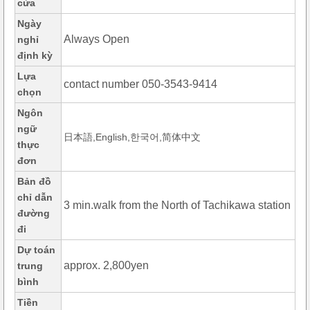
cửa
Ngày
Always Open
nghỉ
định kỳ
Lựa
contact number 050-3543-9414
chọn
Ngôn
ngữ
日本語,English,한국어,简体中文
thực
đơn
Bản đồ
chỉ dẫn
3 min.walk from the North of Tachikawa station
đường
đi
Dự toán
approx. 2,800yen
trung
bình
Tiền