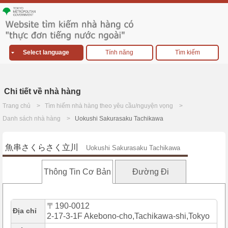
Select language
Tính năng
Tìm kiếm
Chi tiết về nhà hàng
Trang chủ
Tìm hiếm nhà hàng theo yêu cầu/nguyện vọng
Danh sách nhà hàng
Uokushi Sakurasaku Tachikawa
魚串さくらさく立川
Uokushi Sakurasaku Tachikawa
Thông Tin Cơ Bản
Đường Đi
〒190-0012
Địa chỉ
2-17-3-1F Akebono-cho,Tachikawa-shi,Tokyo