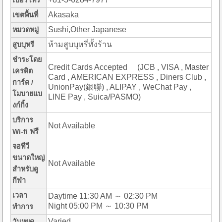
เบอร์โทร
Akasaka
เขตพื้นที่
Sushi,Other Japanese
หมวดหมู่
ห้ามสูบบุหรี่ทั้งร้าน
สูบบุหรี
ชำระโดย
Credit Cards Accepted (JCB , VISA , Master
เครดิต
Card , AMERICAN EXPRESS , Diners Club ,
การ์ด /
UnionPay(銀聯) , ALIPAY , WeChat Pay ,
โมบายแบ
LINE Pay , Suica/PASMO)
งก์กิ้ง
บริการ
Not Available
Wi-fi ฟรี
จอทีวี
ขนาดใหญ่
Not Available
สำหรับดู
กีฬา
เวลา
Daytime 11:30 AM ～ 02:30 PM
Night 05:00 PM ～ 10:30 PM
ทำการ
Varied
วันหยุด