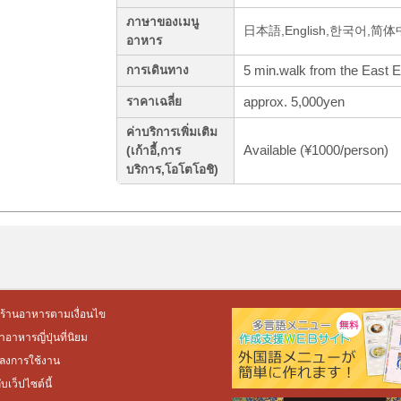
ภาษาของเมนู
日本語,English,한국어,简
อาหาร
5 min.walk from the East Ex
การเดินทาง
approx. 5,000yen
ราคาเฉลี่ย
ค่าบริการเพิ่มเติม
Available (¥1000/person)
(เก้าอี้,การ
บริการ,โอโตโอชิ)
ร้านอาหารตามเงื่อนไข
อาหารญี่ปุ่นที่นิยม
ลงการใช้งาน
กับเว็ปไซต์นี้