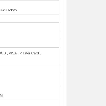
ku-ku,Tokyo
CB , VISA , Master Card ,
AM