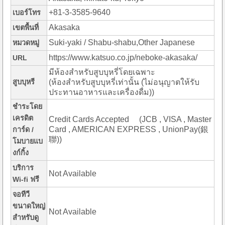
+81-3-3585-9640
เบอร์โทร
Akasaka
เขตพื้นที่
Suki-yaki / Shabu-shabu,Other Japanese
หมวดหมู่
https://www.katsuo.co.jp/neboke-akasaka/
URL
มีห้องสำหรับสูบบุหรี่โดยเฉพาะ
สูบบุหรี
(ห้องสำหรับสูบบุหรี่เท่านั้น (ไม่อนุญาตให้รับ
ประทานอาหารและเครื่องดื่ม))
ชำระโดย
เครดิต
Credit Cards Accepted (JCB , VISA , Master
Card , AMERICAN EXPRESS , UnionPay(銀
การ์ด /
聯))
โมบายแบ
งก์กิ้ง
บริการ
Not Available
Wi-fi ฟรี
จอทีวี
ขนาดใหญ่
Not Available
สำหรับดู