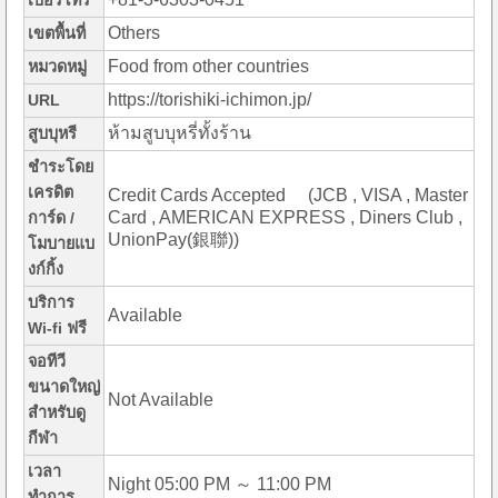
เบอร์โทร
Others
เขตพื้นที่
Food from other countries
หมวดหมู่
https://torishiki-ichimon.jp/
URL
ห้ามสูบบุหรี่ทั้งร้าน
สูบบุหรี
ชำระโดย
เครดิต
Credit Cards Accepted (JCB , VISA , Master
Card , AMERICAN EXPRESS , Diners Club ,
การ์ด /
UnionPay(銀聯))
โมบายแบ
งก์กิ้ง
บริการ
Available
Wi-fi ฟรี
จอทีวี
ขนาดใหญ่
Not Available
สำหรับดู
กีฬา
เวลา
Night 05:00 PM ～ 11:00 PM
ทำการ