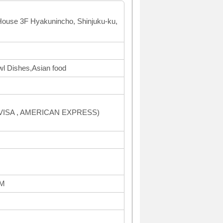
 House 3F Hyakunincho, Shinjuku-ku,
wl Dishes,Asian food
(VISA , AMERICAN EXPRESS)
PM