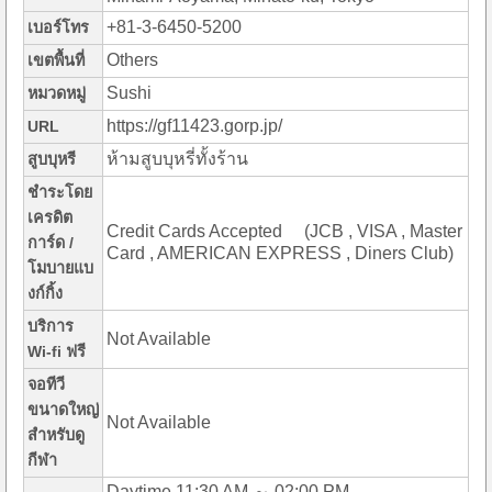
+81-3-6450-5200
เบอร์โทร
Others
เขตพื้นที่
Sushi
หมวดหมู่
https://gf11423.gorp.jp/
URL
ห้ามสูบบุหรี่ทั้งร้าน
สูบบุหรี
ชำระโดย
เครดิต
Credit Cards Accepted (JCB , VISA , Master
การ์ด /
Card , AMERICAN EXPRESS , Diners Club)
โมบายแบ
งก์กิ้ง
บริการ
Not Available
Wi-fi ฟรี
จอทีวี
ขนาดใหญ่
Not Available
สำหรับดู
กีฬา
Daytime 11:30 AM ～ 02:00 PM