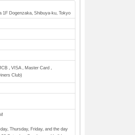
a 1F Dogenzaka, Shibuya-ku, Tokyo
CB , VISA , Master Card ,
ners Club)
PM
y, Thursday, Friday, and the day