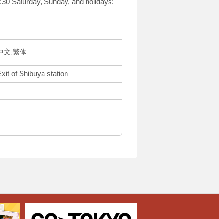
3:30 Saturday, Sunday, and holidays:
体中文,繁体
xit of Shibuya station