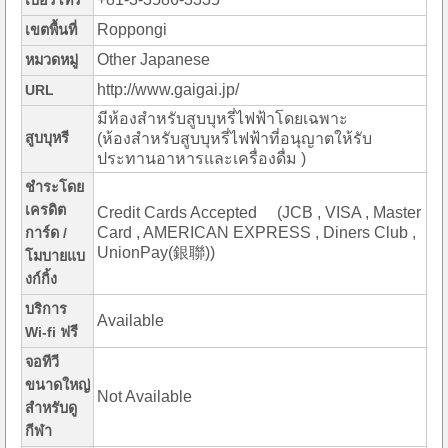
เบอร์โทร
Roppongi
เขตพื้นที่
Other Japanese
หมวดหมู่
http://www.gaigai.jp/
URL
มีห้องสำหรับสูบบุหรี่ไฟฟ้าโดยเฉพาะ
สูบบุหรี
(ห้องสำหรับสูบบุหรี่ไฟฟ้าที่อนุญาตให้รับ
ประทานอาหารและเครื่องดื่ม )
ชำระโดย
เครดิต
Credit Cards Accepted (JCB , VISA , Master
Card , AMERICAN EXPRESS , Diners Club ,
การ์ด /
UnionPay(銀聯))
โมบายแบ
งก์กิ้ง
บริการ
Available
Wi-fi ฟรี
จอทีวี
ขนาดใหญ่
Not Available
สำหรับดู
กีฬา