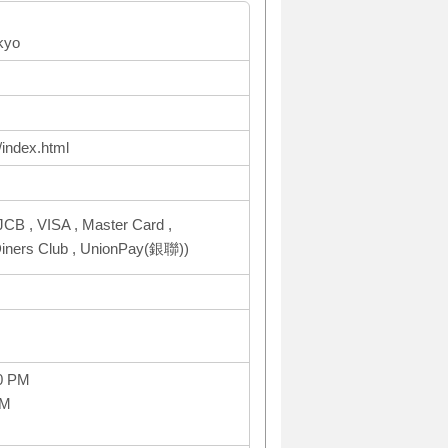
kyo
/index.html
CB , VISA , Master Card ,
ers Club , UnionPay(銀聯))
0 PM
PM
M