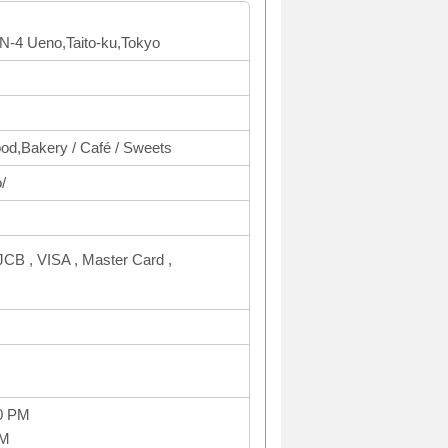
 N-4 Ueno,Taito-ku,Tokyo
food,Bakery / Café / Sweets
/
CB , VISA , Master Card ,
0 PM
AM