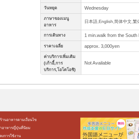
Wednesday
วันหยุด
ภาษาของเมนู
日本語,English,简体中文,繁体,
อาหาร
1 min.walk from the South
การเดินทาง
approx. 3,000yen
ราคาเฉลี่ย
ค่าบริการเพิ่มเติม
Not Available
(เก้าอี้,การ
บริการ,โอโตโอชิ)
ร้านอาหารตามเงื่อนไข
อาหารญี่ปุ่นที่นิยม
ลงการใช้งาน