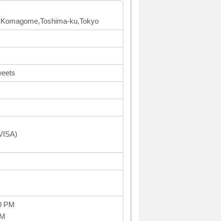
2F Komagome,Toshima-ku,Tokyo
weets
VISA)
0 PM
PM