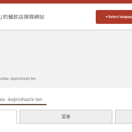
Select langua
oribia- ikejiriohashi ten
bia- ikejiriohashi ten
菜單