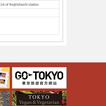
t of Ikejiriohashi station