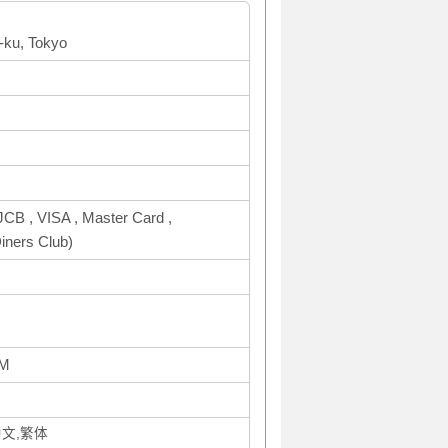
a-ku, Tokyo
CB , VISA , Master Card ,
ners Club)
AM
中文,繁体