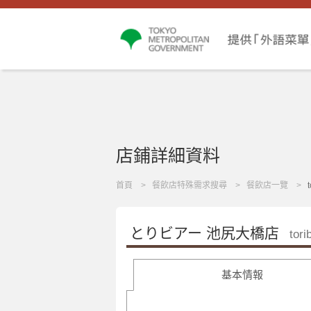
店鋪詳細資料
首頁
餐飲店特殊需求搜尋
餐飲店一覽
t
とりビアー 池尻大橋店
tori
基本情報