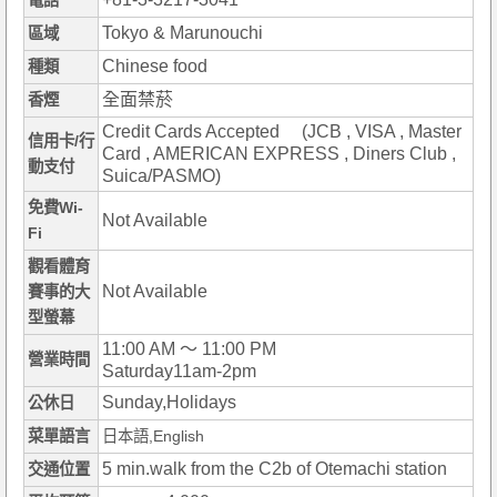
電話
Tokyo & Marunouchi
區域
Chinese food
種類
全面禁菸
香煙
Credit Cards Accepted (JCB , VISA , Master
信用卡/行
Card , AMERICAN EXPRESS , Diners Club ,
動支付
Suica/PASMO)
免費Wi-
Not Available
Fi
觀看體育
Not Available
賽事的大
型螢幕
11:00 AM ～ 11:00 PM
營業時間
Saturday11am-2pm
Sunday,Holidays
公休日
菜單語言
日本語,English
5 min.walk from the C2b of Otemachi station
交通位置