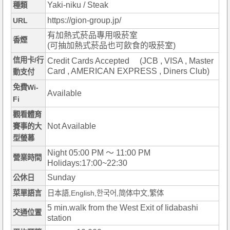
Yaki-niku / Steak
種類
https://gion-group.jp/
URL
有加熱式菸品專用吸菸室
香煙
(可抽加熱式菸品也可飲食的吸菸室)
信用卡/行
Credit Cards Accepted (JCB , VISA , Master
Card , AMERICAN EXPRESS , Diners Club)
動支付
免費Wi-
Available
Fi
觀看體育
Not Available
賽事的大
型螢幕
Night 05:00 PM ～ 11:00 PM
營業時間
Holidays:17:00~22:30
Sunday
公休日
菜單語言
日本語,English,한국어,简体中文,繁体
5 min.walk from the West Exit of Iidabashi
交通位置
station