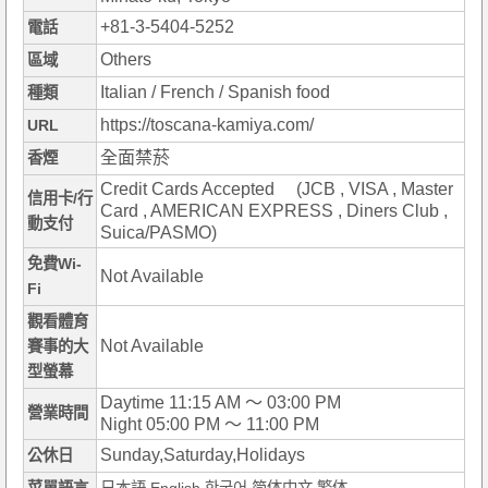
+81-3-5404-5252
電話
Others
區域
Italian / French / Spanish food
種類
https://toscana-kamiya.com/
URL
全面禁菸
香煙
Credit Cards Accepted (JCB , VISA , Master
信用卡/行
Card , AMERICAN EXPRESS , Diners Club ,
動支付
Suica/PASMO)
免費Wi-
Not Available
Fi
觀看體育
Not Available
賽事的大
型螢幕
Daytime 11:15 AM ～ 03:00 PM
營業時間
Night 05:00 PM ～ 11:00 PM
Sunday,Saturday,Holidays
公休日