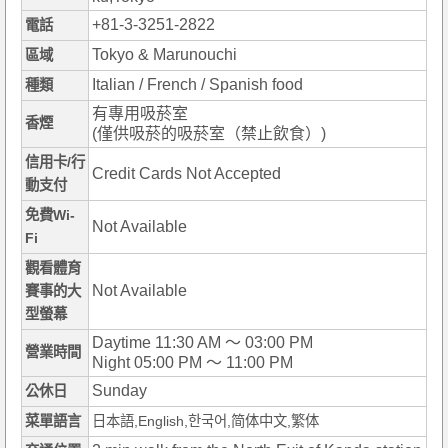
+81-3-3251-2822
電話
Tokyo & Marunouchi
區域
Italian / French / Spanish food
種類
有專用吸菸室
香煙
(僅供吸菸的吸菸室（禁止飲食）)
信用卡/行
Credit Cards Not Accepted
動支付
免費Wi-
Not Available
Fi
觀看體育
Not Available
賽事的大
型螢幕
Daytime 11:30 AM ～ 03:00 PM
營業時間
Night 05:00 PM ～ 11:00 PM
Sunday
公休日
菜單語言
日本語,English,한국어,简体中文,繁体