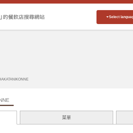
Select langua
HAKATANIKONNE
NNE
菜單