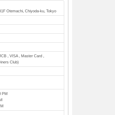
 B1F Otemachi, Chiyoda-ku, Tokyo
CB , VISA , Master Card ,
ners Club)
0 PM
PM
PM