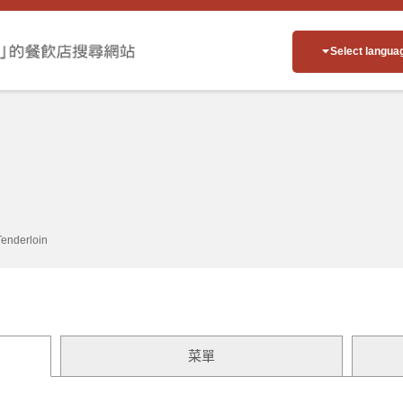
Select langua
Tenderloin
菜單