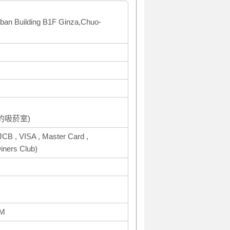
ban Building B1F Ginza,Chuo-
的吸菸室)
CB , VISA , Master Card ,
ners Club)
AM