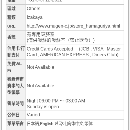
電話
Others
區域
Izakaya
種類
http://www.mugen-c.jp/store_hamaguriya.html
URL
有專用吸菸室
香煙
(僅供吸菸的吸菸室（禁止飲食）)
信用卡/行
Credit Cards Accepted (JCB , VISA , Master
Card , AMERICAN EXPRESS , Diners Club)
動支付
免費Wi-
Not Available
Fi
觀看體育
Not Available
賽事的大
型螢幕
Night 06:00 PM ～ 03:00 AM
營業時間
Sunday is open.
Varied
公休日
菜單語言
日本語,English,한국어,简体中文,繁体