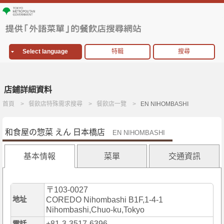
Select language
特輯
搜尋
店鋪詳細資料
首頁
餐飲店特殊需求搜尋
餐飲店一覽
EN NIHOMBASHI
和食屋の惣菜 えん 日本橋店
EN NIHOMBASHI
基本情報
菜單
交通資訊
〒103-0027
地址
COREDO Nihombashi B1F,1-4-1
Nihombashi,Chuo-ku,Tokyo
+81-3-3517-6396