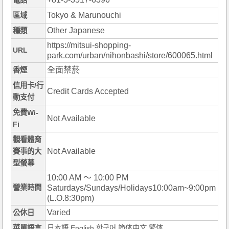
電話
Tokyo & Marunouchi
區域
Other Japanese
種類
https://mitsui-shopping-
URL
park.com/urban/nihonbashi/store/600065.html
全面禁菸
香煙
信用卡/行
Credit Cards Accepted
動支付
免費Wi-
Not Available
Fi
觀看體育
Not Available
賽事的大
型螢幕
10:00 AM ～ 10:00 PM
營業時間
Saturdays/Sundays/Holidays10:00am~9:00pm
(L.O.8:30pm)
Varied
公休日
菜單語言
日本語,English,한국어,简体中文,繁体