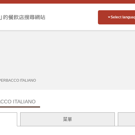
Select langua
PERBACCO ITALIANO
CCO ITALIANO
菜單