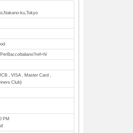
o,Nakano-ku,Tokyo
ood
PerBaccoItaliano?ref=hl
CB , VISA , Master Card ,
ners Club)
00 PM
PM