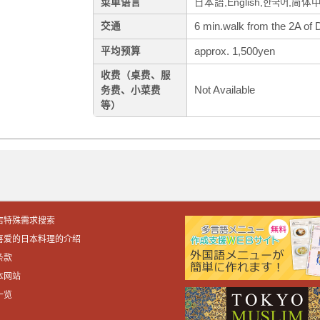
菜单语言
日本語,English,한국어,简体
6 min.walk from the 2A of D
交通
approx. 1,500yen
平均预算
收费（桌费、服
Not Available
务费、小菜费
等）
店特殊需求搜索
喜爱的日本料理的介绍
条款
本网站
一览