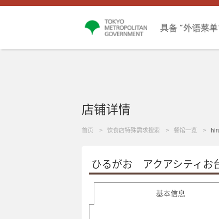
店铺详情
首页
饮食店特殊需求搜索
餐馆一览
hir
ひるがお アクアシティお
基本信息