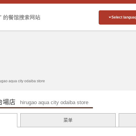
Select langua
ugao aqua city odaiba store
台場店
hirugao aqua city odaiba store
菜单