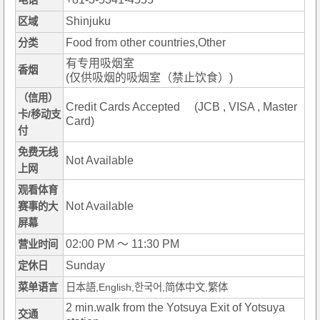
电话
Shinjuku
区域
Food from other countries,Other
分类
有专用吸烟室
香烟
(仅供吸烟的吸烟室（禁止饮食）)
（信用）
Credit Cards Accepted (JCB , VISA , Master
卡/移动支
Card)
付
免费无线
Not Available
上网
观看体育
Not Available
赛事的大
屏幕
02:00 PM ～ 11:30 PM
营业时间
Sunday
定休日
菜单语言
日本語,English,한국어,简体中文,繁体
2 min.walk from the Yotsuya Exit of Yotsuya
交通