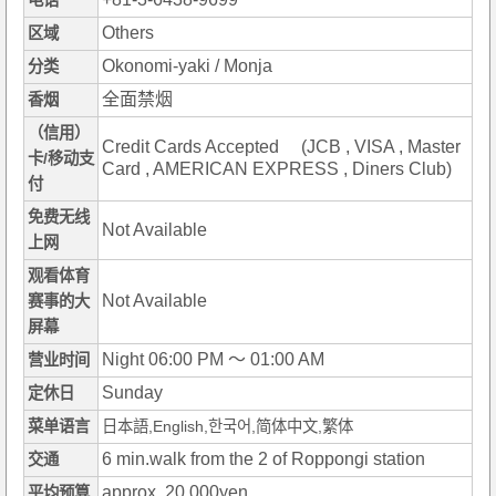
电话
Others
区域
Okonomi-yaki / Monja
分类
全面禁烟
香烟
（信用）
Credit Cards Accepted (JCB , VISA , Master
卡/移动支
Card , AMERICAN EXPRESS , Diners Club)
付
免费无线
Not Available
上网
观看体育
Not Available
赛事的大
屏幕
Night 06:00 PM ～ 01:00 AM
营业时间
Sunday
定休日
菜单语言
日本語,English,한국어,简体中文,繁体
6 min.walk from the 2 of Roppongi station
交通
approx. 20,000yen
平均预算