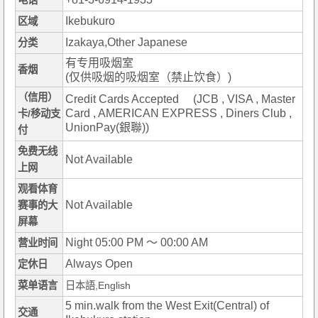
电话
Ikebukuro
区域
Izakaya,Other Japanese
分类
有专用吸烟室
香烟
(仅供吸烟的吸烟室（禁止饮食）)
（信用）
Credit Cards Accepted (JCB , VISA , Master
Card , AMERICAN EXPRESS , Diners Club ,
卡/移动支
UnionPay(銀聯))
付
免费无线
Not Available
上网
观看体育
Not Available
赛事的大
屏幕
Night 05:00 PM ～ 00:00 AM
营业时间
Always Open
定休日
菜单语言
日本語,English
5 min.walk from the West Exit(Central) of
交通