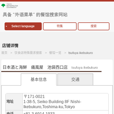
Select language
特集
搜索
店铺详情
首页
饮食店特殊需求搜索
餐馆一览
tsufuya ikebukuro
日本酒と海鮮 痛風屋 池袋西口店
tsufuya ikebukuro
基本信息
交通
〒171-0021
地址
1-38-5, Seiko Building 8F Nishi-
Ikebukuro,Toshima-ku,Tokyo
+81-3-6914-1933