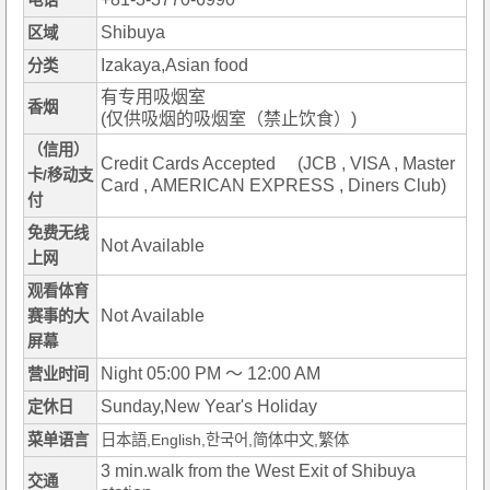
电话
Shibuya
区域
Izakaya,Asian food
分类
有专用吸烟室
香烟
(仅供吸烟的吸烟室（禁止饮食）)
（信用）
Credit Cards Accepted (JCB , VISA , Master
卡/移动支
Card , AMERICAN EXPRESS , Diners Club)
付
免费无线
Not Available
上网
观看体育
Not Available
赛事的大
屏幕
Night 05:00 PM ～ 12:00 AM
营业时间
Sunday,New Year's Holiday
定休日
菜单语言
日本語,English,한국어,简体中文,繁体
3 min.walk from the West Exit of Shibuya
交通